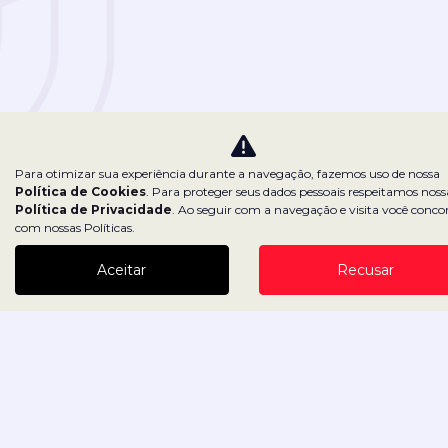
Foco na
experiência do usuário
em cada
Para otimizar sua experiência durante a navegação, fazemos uso de nossa
Política de Cookies
. Para proteger seus dados pessoais respeitamos noss
etapa em que ele se encontra
Política de Privacidade
. Ao seguir com a navegação e visita você conco
com nossas Políticas.
Aceitar
Recusar
Aumento em até
30% na base de Leads