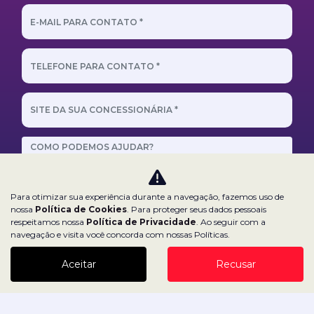
Para otimizar sua experiência durante a navegação, fazemos uso de
Aceito receber comunicação via e-mail
nossa
Política de Cookies
. Para proteger seus dados pessoais
respeitamos nossa
Política de Privacidade
. Ao seguir com a
Aceito receber comunicação via celular
navegação e visita você concorda com nossas Políticas.
Entrar em contato
Aceitar
Recusar