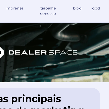
imprensa
trabalhe
blog
lgpd
conosco
s principais