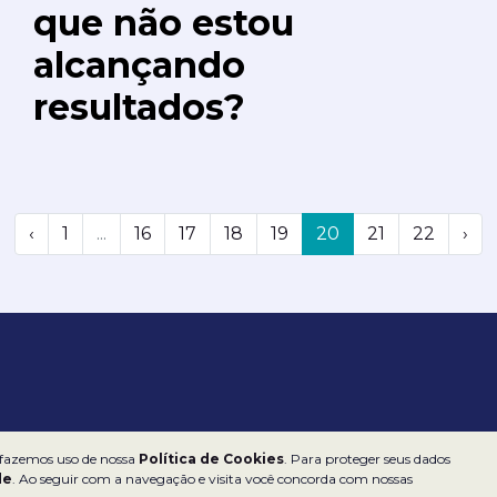
que não estou
alcançando
resultados?
‹
1
...
16
17
18
19
20
21
22
›
 fazemos uso de nossa
Política de Cookies
. Para proteger seus dados
de
. Ao seguir com a navegação e visita você concorda com nossas